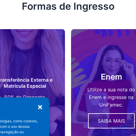
Formas de Ingresso
Enem
ransferência Externa e
Matrícula Especial
Utilize a sua nota do
50% de Desconto
Enem e ingresse na
durante todo o curso*.
UniFamec.
SAIBA MAIS
SAIBA MAIS
ologias, como cookies,
 com o uso dessas
 navegação ou