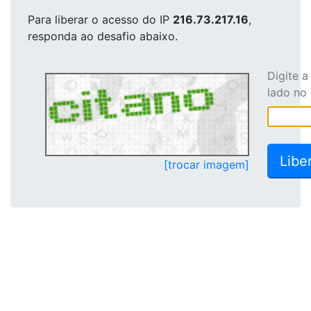
Para liberar o acesso
do IP
216.73.217.16
,
responda ao desafio abaixo.
Digite 
lado no
[trocar imagem]